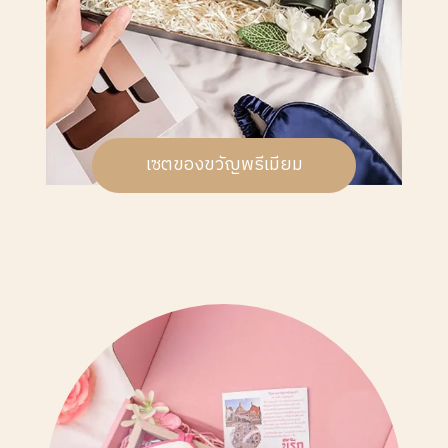
เซตของขวัญพรีเมียม