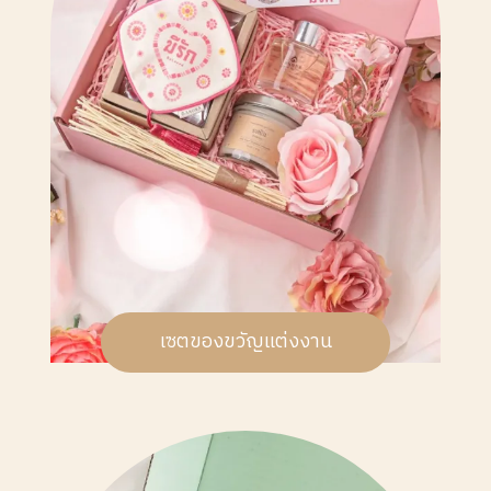
เซตของขวัญแต่งงาน