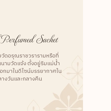
 Perfumed Sachet
วัดอรุณราชวรารามหรือที่
นนามวัดแจ้ง ตั้งอยู่ริมแม่น้ำ
ออกมาในดีไซน์บรรยากาศใน
ลางวันและกลางคืน