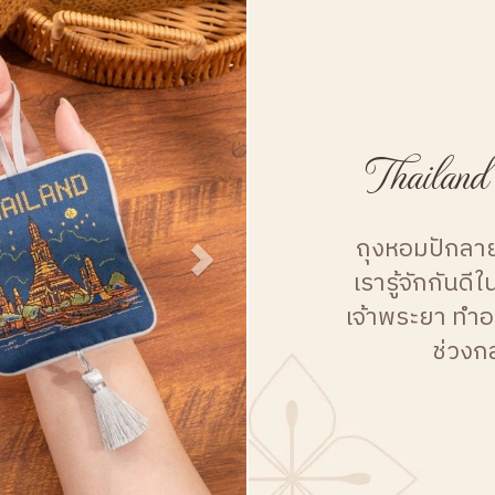
Thailand
ถุงหอมปักลาย
เรารู้จักกันดีใ
เจ้าพระยา ทำ
ช่วงก