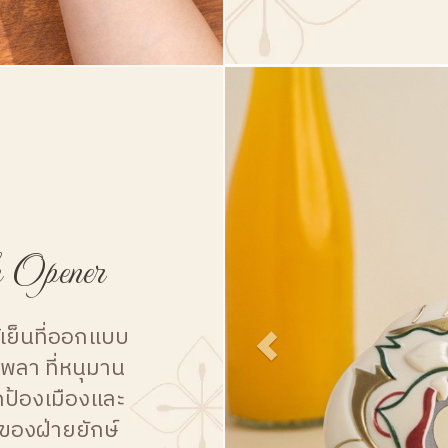
 Opener
้เย็นที่ออกแบบ
ลา ที่หนุมาน
ป้องเมืองและ
องฝ่ายยักษ์