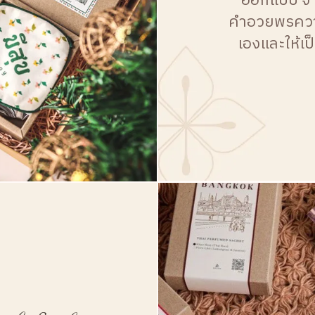
ออกแบบ จา
คำอวยพรความ
เองและให้เ