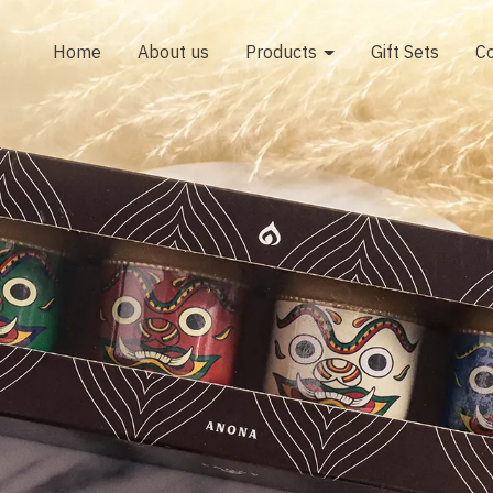
Home
About us
Products
Gift Sets
Co